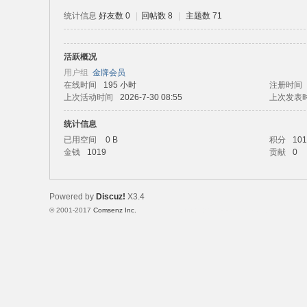
统计信息
好友数 0
|
回帖数 8
|
主题数 71
活跃概况
路
用户组
金牌会员
在线时间
195 小时
注册时间
上次活动时间
2026-7-30 08:55
上次发表
统计信息
已用空间
0 B
积分
101
金钱
1019
贡献
0
Powered by
Discuz!
X3.4
恒
© 2001-2017
Comsenz Inc.
Template By 【未来科技】【 www.wekei.cn 】