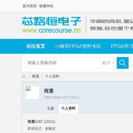
设为首页
收藏本站
论坛首页
小梅哥FPGA资料专区
FPGA学
帖子
商震
个人资料
商震
https://fpga.cn/?12011
芯
›
›
主题
个人资料
商震
(UID: 12011)
邮箱状态
未验证