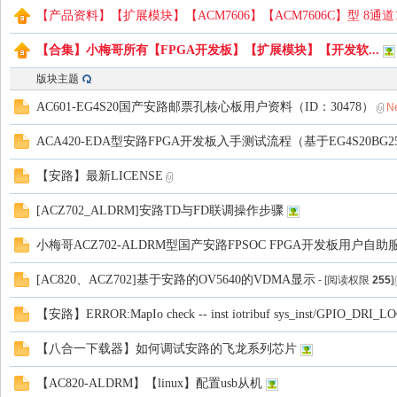
【产品资料】【扩展模块】【ACM7606】【ACM7606C】型 8通道
【合集】小梅哥所有【FPGA开发板】【扩展模块】【开发软...
版块主题
路
AC601-EG4S20国产安路邮票孔核心板用户资料（ID：30478）
N
ACA420-EDA型安路FPGA开发板入手测试流程（基于EG4S20BG2
【安路】最新LICENSE
[ACZ702_ALDRM]安路TD与FD联调操作步骤
小梅哥ACZ702-ALDRM型国产安路FPSOC FPGA开发板用户自
恒
[AC820、ACZ702]基于安路的OV5640的VDMA显示
- [阅读权限
255
]
【安路】ERROR:MapIo check -- inst iotribuf sys_inst/GPIO_DRI_L
【八合一下载器】如何调试安路的飞龙系列芯片
【AC820-ALDRM】【linux】配置usb从机