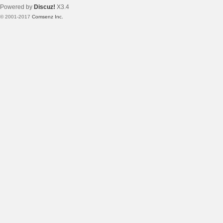
Powered by
Discuz!
X3.4
© 2001-2017
Comsenz Inc.
Template By 【未来科技】【 www.wekei.cn 】
坛