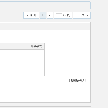
返 回
1
2
/ 2 页
下一页
高级模式
本版积分规则