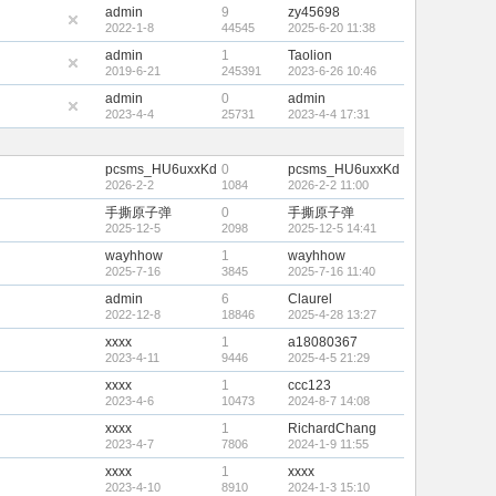
admin
9
zy45698
2022-1-8
44545
2025-6-20 11:38
admin
1
Taolion
2019-6-21
245391
2023-6-26 10:46
admin
0
admin
2023-4-4
25731
2023-4-4 17:31
pcsms_HU6uxxKd
0
pcsms_HU6uxxKd
2026-2-2
1084
2026-2-2 11:00
手撕原子弹
0
手撕原子弹
2025-12-5
2098
2025-12-5 14:41
wayhhow
1
wayhhow
2025-7-16
3845
2025-7-16 11:40
admin
6
Claurel
2022-12-8
18846
2025-4-28 13:27
xxxx
1
a18080367
2023-4-11
9446
2025-4-5 21:29
xxxx
1
ccc123
2023-4-6
10473
2024-8-7 14:08
xxxx
1
RichardChang
2023-4-7
7806
2024-1-9 11:55
xxxx
1
xxxx
2023-4-10
8910
2024-1-3 15:10