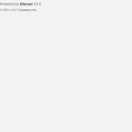
Powered by
Discuz!
X3.4
© 2001-2017
Comsenz Inc.
Template By 【未来科技】【 www.wekei.cn 】
电
子
技