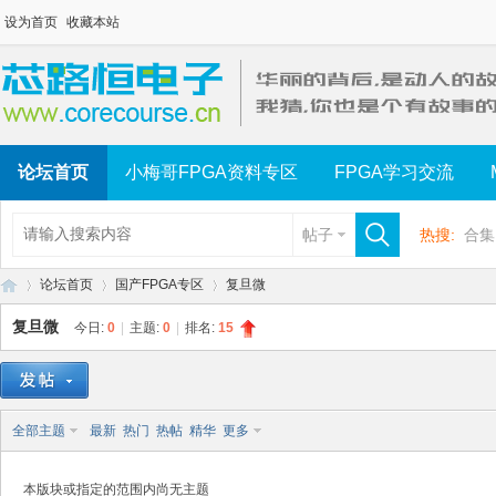
设为首页
收藏本站
论坛首页
小梅哥FPGA资料专区
FPGA学习交流
帖子
热搜:
合集
论坛首页
国产FPGA专区
复旦微
复旦微
今日:
0
|
主题:
0
|
排名:
15
芯
»
›
›
全部主题
最新
热门
热帖
精华
更多
本版块或指定的范围内尚无主题