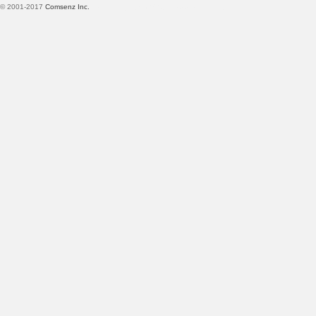
© 2001-2017
Comsenz Inc.
Template By 【未来科技】【 www.wekei.cn 】
术
论