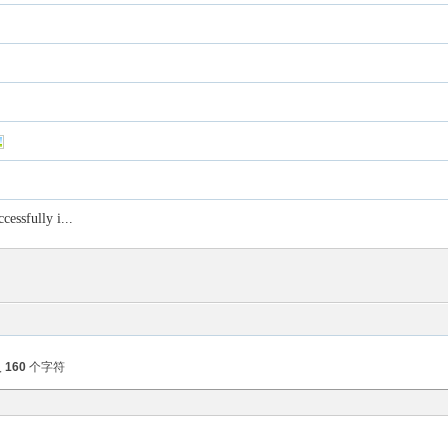
ully i...
入
160
个字符