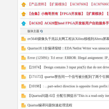
【产品资料】【扩展模块】【ACM7606】【ACM7606
【合集】小梅哥所有【FPGA开发板】【扩展模块】【开
路
【AC620】AC620型Intel FPGA开发板用户自助服务
版块主题
ov5640摄像头千兆以太网工程从Xilinx移植到Altera
Quartus18.1全编译报错：EDA Netlist Writer was unsucces
Error (125091): Tcl error: ERROR: Illegal assignme
【21074】 Design contains 3 input pin(S) that do not drive
恒
【171172】quartus警告同一个信号被分配到了两个引
【10198】: ...part-select direction is opposite from prefix i
【Quartus问题-02】分配引脚提示“This is a read-only ite
Quartus编译问题快速处理流程