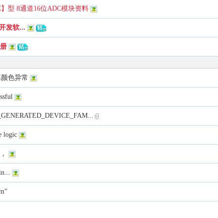
C】型 8通道16位ADC模块资料
发软...
手册
屏幕颜色异常
sful
nt: IP_GENERATED_DEVICE_FAM...
 logic
脚，
n...
m”