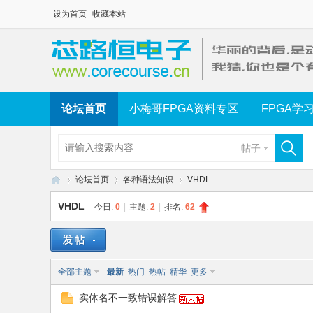
设为首页
收藏本站
论坛首页
小梅哥FPGA资料专区
FPGA学
帖子
论坛首页
各种语法知识
VHDL
VHDL
今日:
0
|
主题:
2
|
排名:
62
芯
»
›
›
全部主题
最新
热门
热帖
精华
更多
实体名不一致错误解答