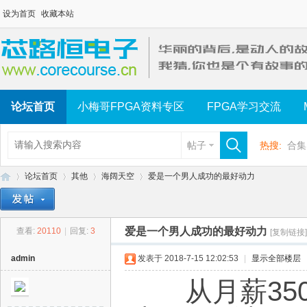
设为首页
收藏本站
论坛首页
小梅哥FPGA资料专区
FPGA学习交流
帖子
热搜:
合集
论坛首页
其他
海阔天空
爱是一个男人成功的最好动力
爱是一个男人成功的最好动力
查看:
20110
|
回复:
3
[复制链接]
芯
»
›
›
›
admin
发表于 2018-7-15 12:02:53
|
显示全部楼层
从月薪3500