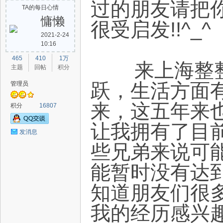
过的朋友请把你
TA的每日心情
慵懒
很受启发!!^_^
2021-2-24
10:16
路
465
410
1万
来上海整整五
主题
回帖
积分
跃，生活方面
管理员
来，这五年来
积分
16807
让我拥有了目前
发消息
些兄弟来说可
恒
能暂时没有达
知道朋友们很
我的经历感兴