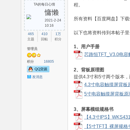
TA的每日心情
程。
慵懒
所有资料【百度网盘】下载
2021-2-24
10:16
路
以下也将资料传到本帖子里
465
410
1万
主题
回帖
积分
1、用户手册
管理员
芯路恒TFT_V3.0电
积分
16805
2、背板原理图
提供4.3寸和5寸两个版
发消息
4.3寸电容触摸屏背板原
恒
5寸电容触摸屏背板原理
3、屏幕模组规格书
【4.3寸IPS】WKS4318
【5寸TFT】裸屏规格书-