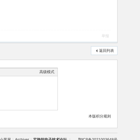
举报
返回列表
高级模式
本版积分规则
小黑屋
|
Archiver
|
芯路恒电子技术论坛
|
鄂ICP备2021003648号