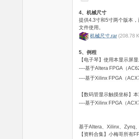
4、机械尺寸
电
提供4.3寸和5寸两个版
文件使用。
机械尺寸.rar
(208.78
5、例程
【电子琴】使用本显示屏显
----基于Altera FPGA
子
----基于Xilinx FPGA
【数码管显示触摸坐标】本
----基于Xilinx FPG
基于Altera、Xilin
【资料合集】小梅哥所有FP
技