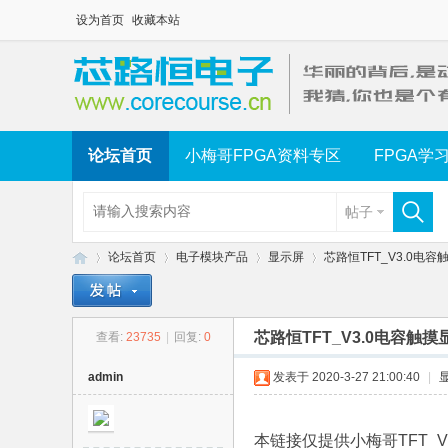
设为首页
收藏本站
论坛首页
小梅哥FPGA资料专区
FPGA学
帖子
论坛首页
电子模块产品
显示屏
芯路恒TFT_V3.0电
芯路恒TFT_V3.0电容
查看:
23735
|
回复:
0
芯
»
›
›
›
admin
发表于 2020-3-27 21:00:40
|
本链接仅提供小梅哥TFT