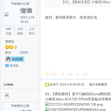
【02_【教材文档】小梅哥Xilinx
TA的每日心情
慵懒
收到，群内联系群主，给您发红包
2021-2-24
10:16
路
465
410
1万
主题
回帖
积分
管理员
积分
16805
发消息
恒
回复
支持
反对
Lclone
发表于 2023-3-8 09:58:20
|
显示全部楼层
03_【裸机教程】基于C编程的Zynq裸机程
小梅哥Xilinx ACX720 FPGA开发板
TA的每日心情