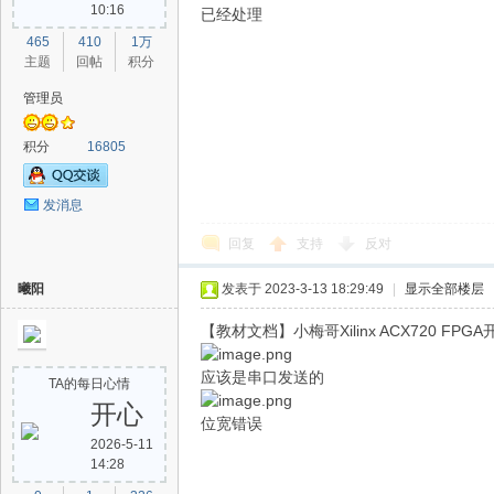
10:16
已经处理
465
410
1万
主题
回帖
积分
管理员
积分
16805
发消息
术
回复
支持
反对
曦阳
发表于 2023-3-13 18:29:49
|
显示全部楼层
【教材文档】小梅哥Xilinx ACX720 
应该是串口发送的
TA的每日心情
开心
位宽错误
论
2026-5-11
14:28