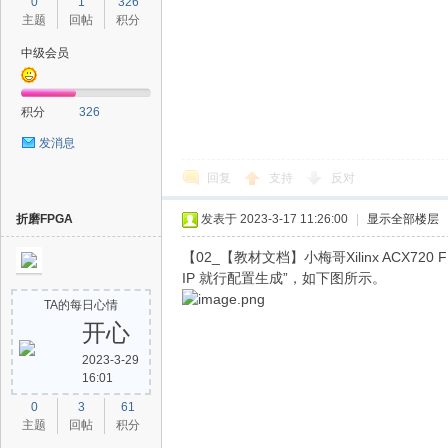
0
1
326
主题
回帖
积分
中级会员
积分
326
发消息
坛
回复
支持
反对
折磨FPGA
发表于 2023-3-17 11:26:00
|
显示全部楼层
【02_【教材文档】小梅哥Xilinx ACX7
IP 就行配置生成”，如下图所示。
TA的每日心情
开心
2023-3-29
16:01
0
3
61
主题
回帖
积分