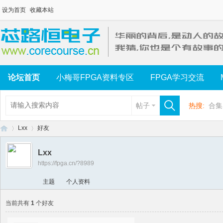
设为首页
收藏本站
论坛首页
小梅哥FPGA资料专区
FPGA学习交流
帖子
热搜:
合集
Lxx
好友
Lxx
https://fpga.cn/?8989
芯
›
›
主题
个人资料
当前共有
1
个好友