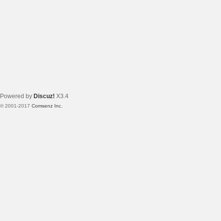
Powered by
Discuz!
X3.4
© 2001-2017
Comsenz Inc.
Template By 【未来科技】【 www.wekei.cn 】