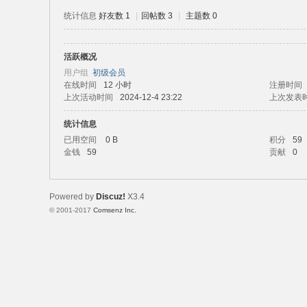
统计信息
好友数 1
|
回帖数 3
|
主题数 0
活跃概况
路
用户组
初级会员
在线时间
12 小时
注册时间
上次活动时间
2024-12-4 23:22
上次发表
统计信息
已用空间
0 B
积分
59
金钱
59
贡献
0
Powered by
Discuz!
X3.4
恒
© 2001-2017
Comsenz Inc.
Template By 【未来科技】【 www.wekei.cn 】