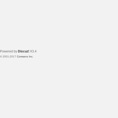
Powered by
Discuz!
X3.4
© 2001-2017
Comsenz Inc.
Template By 【未来科技】【 www.wekei.cn 】