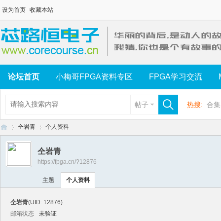
设为首页
收藏本站
论坛首页
小梅哥FPGA资料专区
FPGA学习交流
帖子
热搜:
合集
仝岩青
个人资料
仝岩青
https://fpga.cn/?12876
芯
›
›
主题
个人资料
仝岩青
(UID: 12876)
邮箱状态
未验证