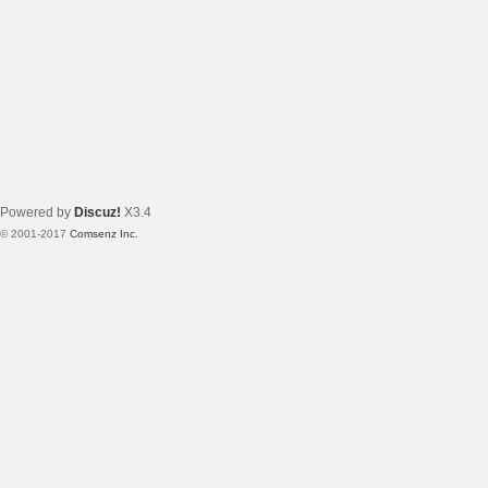
Powered by
Discuz!
X3.4
© 2001-2017
Comsenz Inc.
Template By 【未来科技】【 www.wekei.cn 】