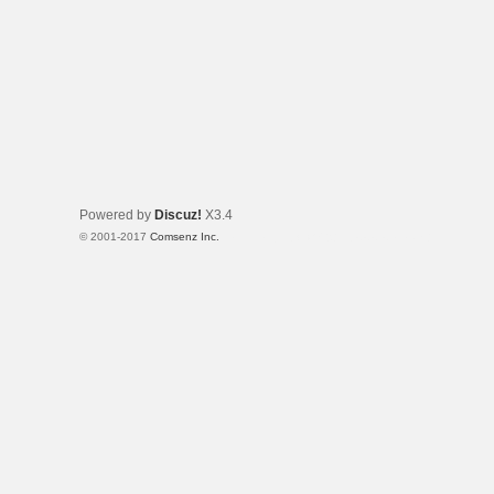
Powered by
Discuz!
X3.4
© 2001-2017
Comsenz Inc.
Template By 【未来科技】【 www.wekei.cn 】