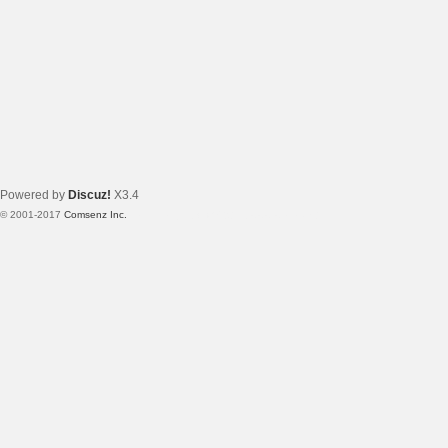
Powered by
Discuz!
X3.4
© 2001-2017
Comsenz Inc.
Template By 【未来科技】【 www.wekei.cn 】