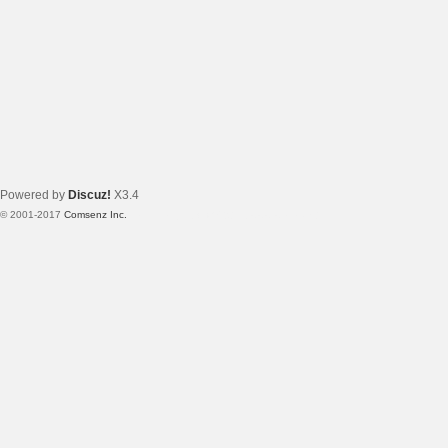
Powered by
Discuz!
X3.4
© 2001-2017
Comsenz Inc.
Template By 【未来科技】【 www.wekei.cn 】