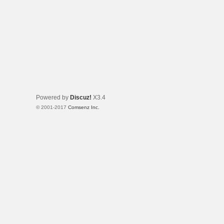
Powered by
Discuz!
X3.4
© 2001-2017
Comsenz Inc.
Template By 【未来科技】【 www.wekei.cn 】