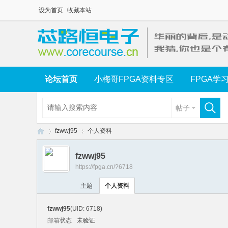
设为首页
收藏本站
论坛首页
小梅哥FPGA资料专区
FPGA学
帖子
fzwwj95
个人资料
fzwwj95
https://fpga.cn/?6718
芯
›
›
主题
个人资料
fzwwj95
(UID: 6718)
邮箱状态
未验证