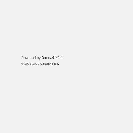
Powered by
Discuz!
X3.4
© 2001-2017
Comsenz Inc.
Template By 【未来科技】【 www.wekei.cn 】