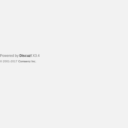
Powered by
Discuz!
X3.4
© 2001-2017
Comsenz Inc.
Template By 【未来科技】【 www.wekei.cn 】