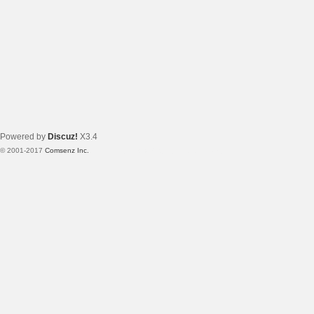
Powered by
Discuz!
X3.4
© 2001-2017
Comsenz Inc.
Template By 【未来科技】【 www.wekei.cn 】