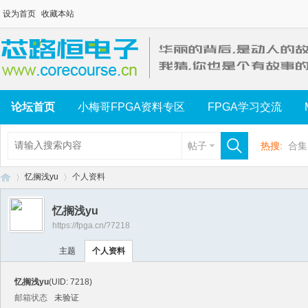
设为首页
收藏本站
论坛首页
小梅哥FPGA资料专区
FPGA学习交流
帖子
热搜:
合集
忆搁浅yu
个人资料
忆搁浅yu
https://fpga.cn/?7218
芯
›
›
主题
个人资料
忆搁浅yu
(UID: 7218)
邮箱状态
未验证