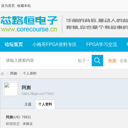
设为首页
收藏本站
论坛首页
小梅哥FPGA资料专区
FPGA学习交流
帖子
热搜:
合集
阿彪
个人资料
阿彪
https://fpga.cn/?7882
芯
›
›
主题
个人资料
阿彪
(UID: 7882)
邮箱状态
未验证