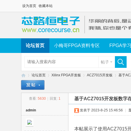
设为首页
收藏本站
论坛首页
小梅哥FPGA资料专区
FPGA学
帖子
论坛首页
Xilinx FPGA开发板
ACZ7015开发板
基于AC
基于ACZ7015开发板数
查看:
5630
|
回复:
1
芯
»
›
›
›
admin
发表于 2023-8-25 15:46:56
|
本帖展示了使用ACZ701