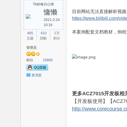
TA的每日心情
慵懒
目前网站无法直接解析视频，
https://www.bilibili.com/
2021-2-24
10:16
路
本案例配套文档教材，例程
465
410
1万
主题
回帖
积分
管理员
积分
16806
发消息
恒
更多ACZ7015开发板
【开发板使用】【ACZ7
http://www.corecourse