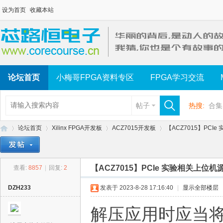
设为首页
收藏本站
论坛首页
小梅哥FPGA资料专区
FPGA学习交流
帖子
热搜:
合集
论坛首页
Xilinx FPGA开发板
ACZ7015开发板
【ACZ7015】PCI
【ACZ7015】PCIe 实验相关上位机
查看:
8857
|
回复:
2
芯
»
›
›
›
DZH233
发表于 2023-8-28 17:16:40
|
显示全部楼层
解压应用时应当