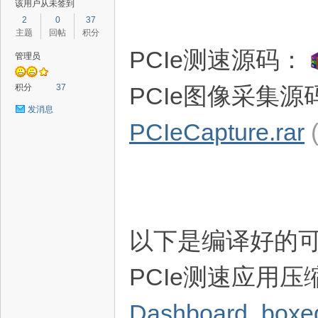
该用户从未签到
2
0
37
主题
回帖
积分
PCIe测速源码：
管理员
路
积分
37
PCIe图像采集源
发消息
PCIeCapture.rar
恒
以下是编译好的
PCIe测速应用
Dashboard_boxed.