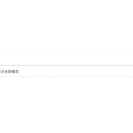
显示全部楼层