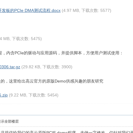
开发板的PCIe DMA测试流程.docx
(4.97 MB, 下载次数: 5577)
94 MB, 下载次数: 5475)
x源码工程，内含PCIe的驱动与应用源码，并提供脚本，方便用户测试使用：
306.tar.gz
(29.82 KB, 下载次数: 3900)
的，这里给出高云官方的原版Demo供感兴趣的朋友研究
.zip
(9.22 MB, 下载次数: 5454)
显示全部楼层
于6月提供给我们的高云原版PCIE demo程序，未做一字修改，仅针对