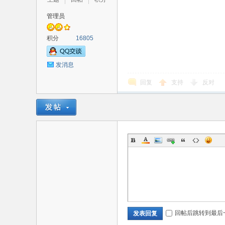
管理员
积分
16805
发消息
坛
回复
支持
反对
回帖后跳转到最后
发表回复