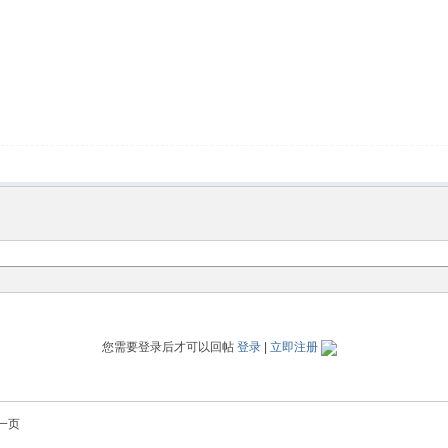
您需要登录后才可以回帖
登录
|
立即注册
一页