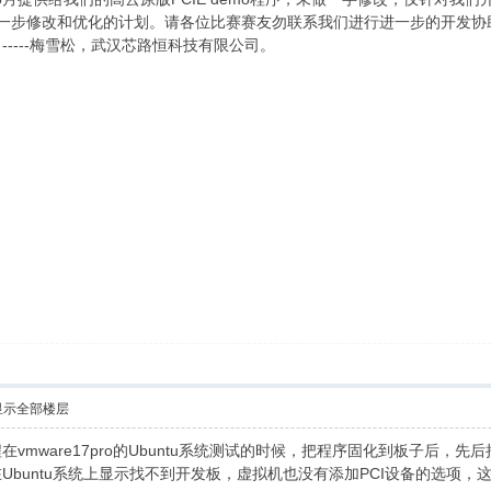
进一步修改和优化的计划。请各位比赛赛友勿联系我们进行进一步的开发
----梅雪松，武汉芯路恒科技有限公司。
显示全部楼层
mware17pro的Ubuntu系统测试的时候，把程序固化到板子后，先后把
Ubuntu系统上显示找不到开发板，虚拟机也没有添加PCI设备的选项，