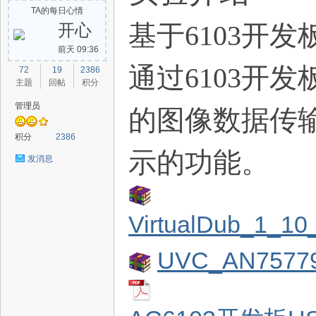
TA的每日心情
基于
6103
开发
开心
前天 09:36
路
通过
6103
开发
72
19
2386
主题
回帖
积分
管理员
的图像数据传
积分
2386
示的功能。
发消息
恒
VirtualDub_1_10
UVC_AN75779