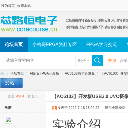
设为首页
收藏本站
论坛首页
小梅哥FPGA资料专区
FPGA学习交流
帖子
热搜:
合集
论坛首页
Altera FPGA开发板
AC6102教学开发版
【AC6103】开发
【AC6103】开发板USB3.0 UVC
查看:
4904
|
回复:
0
芯
»
›
›
›
故梦
发表于 2025-7-18 18:09:25
|
显示全部楼层
实验介绍