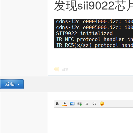
发现sii902
坛
回复