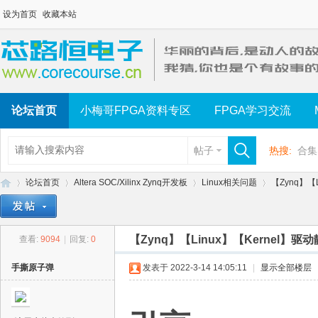
设为首页
收藏本站
论坛首页
小梅哥FPGA资料专区
FPGA学习交流
帖子
热搜:
合集
论坛首页
Altera SOC/Xilinx Zynq开发板
Linux相关问题
【Zynq】【
【Zynq】【Linux】【Kernel】驱
查看:
9094
|
回复:
0
芯
»
›
›
›
手撕原子弹
发表于 2022-3-14 14:05:11
|
显示全部楼层