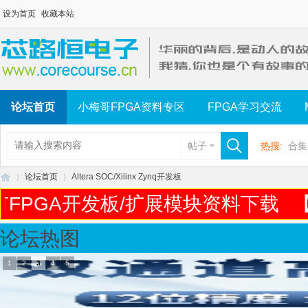
设为首页
收藏本站
论坛首页
小梅哥FPGA资料专区
FPGA学习交流
帖子
热搜:
合集
论坛首页
Altera SOC/Xilinx Zynq开发板
FPGA开发板/扩展模块资料下载
论坛热图
芯
»
›
1
2
3
4
5