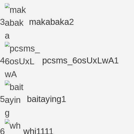
3
makabaka
2
4
pcsms_6osUxLwA
1
术
5
baitaying
1
论
6
whj111
1