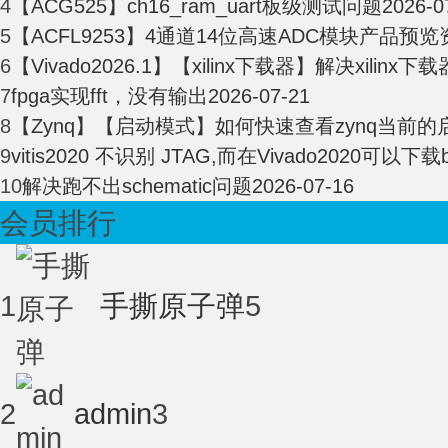
4
【ACG525】ch16_ram_uart板级测试问题
2026-0
5
【ACFL9253】4通道14位高速ADC模块产品预览资
电
6
【Vivado2026.1】【xilinx下载器】解决xilinx下载器
7
fpga实现fft，没有输出
2026-07-21
8
【Zynq】【启动模式】如何快速查看zynq当前的启
9
vitis2020 不识别 JTAG,而在Vivado2020可以下载bi
10
解决跑不出schematic问题
2026-07-16
会员排行
子
1
手撕原子弹
5
2
admin
3
技