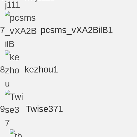
7
pcsms_vXA2BilB
1
坛
8
kezhou
1
9
Twise37
1