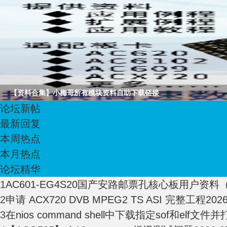
路
【资料合集】小梅哥所有模块资料自助下载链接
论坛新帖
最新回复
本周热点
恒
本月热点
论坛精华
1
AC601-EG4S20国产安路邮票孔核心板用户资料（ID
2
申请 ACX720 DVB MPEG2 TS ASI 完整工程
2026
3
在nios command shell中下载指定sof和elf文件并打开