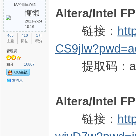
TA的每日心情
Altera/Inte
慵懒
2021-2-24
链接：
htt
10:16
路
465
410
1万
主题
回帖
积分
CS9jlw?pwd=a
管理员
提取码：ac
积分
16807
发消息
恒
Altera/Inte
链接：
htt