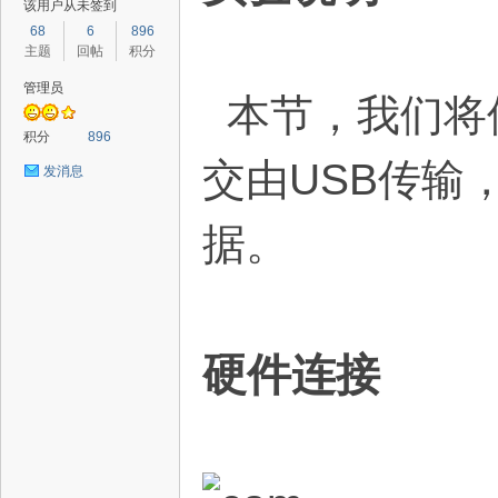
该用户从未签到
68
6
896
主题
回帖
积分
管理员
本节，我们将使
路
积分
896
交由USB传输
发消息
据。
恒
硬件连接