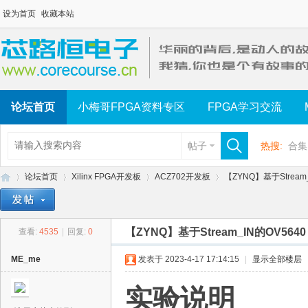
设为首页
收藏本站
论坛首页
小梅哥FPGA资料专区
FPGA学习交流
帖子
热搜:
合集
论坛首页
Xilinx FPGA开发板
ACZ702开发板
【ZYNQ】基于Stream_
【ZYNQ】基于Stream_IN的OV564
查看:
4535
|
回复:
0
芯
»
›
›
›
ME_me
发表于 2023-4-17 17:14:15
|
显示全部楼层
实验说明