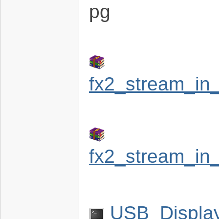
fx2_stream_in
术
fx2_stream_in
论
USB_Display