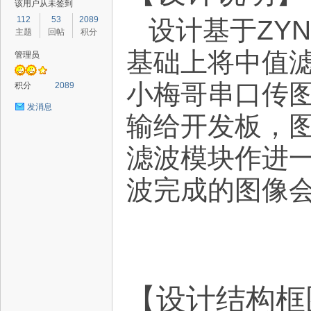
该用户从未签到
112
53
2089
设计基于ZY
主题
回帖
积分
基础上将中值
管理员
路
小梅哥串口传图
积分
2089
发消息
输给开发板，
滤波模块作进
波完成的图像
恒
【设计结构框