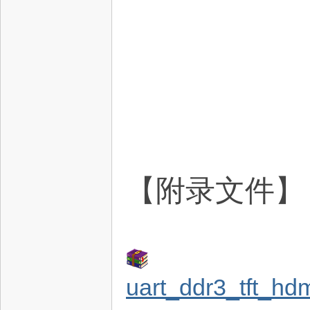
术
【附录文件】
论
uart_ddr3_tft_hd