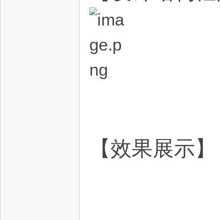
电
子
【效果展示】
技