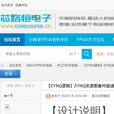
设为首页
收藏本站
论坛首页
小梅哥FPGA资料专区
FPGA学习交流
帖子
热搜:
合集
论坛首页
Xilinx FPGA开发板
ACZ702开发板
【ZYNQ逻辑】ZYNQ
【ZYNQ逻辑】ZYNQ灰度图像均值
查看:
5051
|
回复:
0
芯
»
›
›
›
tb一下
发表于 2023-5-6 16:53:48
|
显示全部楼层
【设计说明】