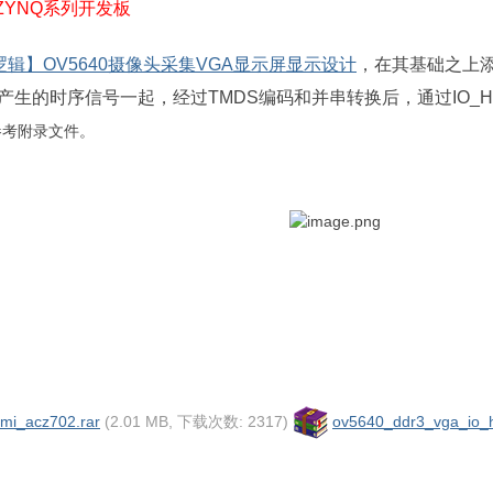
YNQ系列开发板
逻辑】OV5640摄像头采集VGA显示屏显示设计
，在其基础之上添
er模块产生的时序信号一起，经过TMDS编码和并串转换后，通过IO_
参考附录文件。
mi_acz702.rar
(2.01 MB, 下载次数: 2317)
ov5640_ddr3_vga_io_