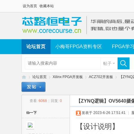
设为首页
收藏本站
论坛首页
小梅哥FPGA资料专区
FPGA学
帖子
论坛首页
Xilinx FPGA开发板
ACZ702开发板
【ZYNQ
【ZYNQ逻辑】OV5640摄
查看:
6068
|
回复:
0
芯
»
›
›
›
tb一下
发表于 2023-6-26 17:51:41
|
【设计说明】