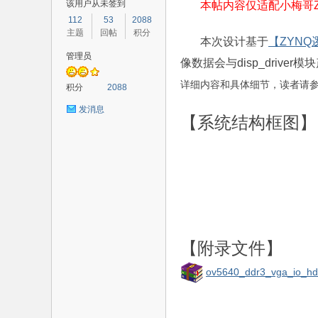
该用户从未签到
本帖内容仅适配小梅哥Z
112
53
2088
主题
回帖
积分
本次设计基于
【ZYNQ
管理员
像数据会与disp_driv
路
详细内容和具体细节，读者请
积分
2088
发消息
【系统结构框图】
恒
【附录文件】
ov5640_ddr3_vga_io_hd