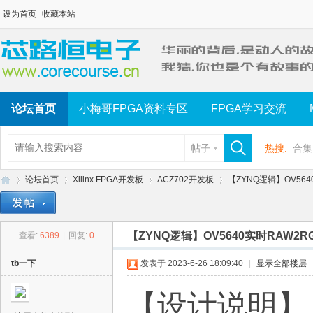
设为首页
收藏本站
论坛首页
小梅哥FPGA资料专区
FPGA学习交流
帖子
热搜:
合集
论坛首页
Xilinx FPGA开发板
ACZ702开发板
【ZYNQ逻辑】OV564
【ZYNQ逻辑】OV5640实时RAW2
查看:
6389
|
回复:
0
芯
»
›
›
›
tb一下
发表于 2023-6-26 18:09:40
|
显示全部楼层
【设计说明】