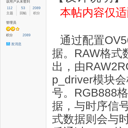
该用户从未签到
112
53
2089
本帖内容仅适
主题
回帖
积分
管理员
路
积分
2089
通过配置OV
发消息
据。RAW格式
出，由RAW2R
p_driver
恒
号。RGB888
据，与时序信号
式数据则会与时