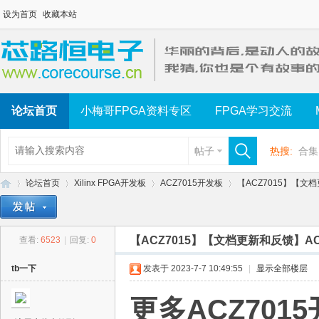
设为首页
收藏本站
论坛首页
小梅哥FPGA资料专区
FPGA学习交流
帖子
热搜:
合集
论坛首页
Xilinx FPGA开发板
ACZ7015开发板
【ACZ7015】【文档
【ACZ7015】【文档更新和反馈】A
查看:
6523
|
回复:
0
芯
»
›
›
›
tb一下
发表于 2023-7-7 10:49:55
|
显示全部楼层
更多ACZ70