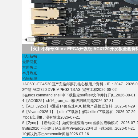
路
【火】小梅哥Xilinx FPGA开发板 ACX720开发板全套
论坛新帖
最新回复
本周热点
本月热点
论坛精华
1
AC601-EG4S20国产安路邮票孔核心板用户资料（ID：3047...
2026-0
2
申请 ACX720 DVB MPEG2 TS ASI 完整工程
2026-08-02
恒
3
在nios command shell中下载指定sof和elf文件并打开jt...
2026-08-01
4
【ACG525】ch16_ram_uart板级测试问题
2026-07-31
5
【ACFL9253】4通道14位高速ADC模块产品预览资料...
2026-07-29
6
【Vivado2026.1】【xilinx下载器】解决xilinx下载器在...
2026-07-29
7
fpga实现fft，没有输出
2026-07-21
8
【Zynq】【启动模式】如何快速查看zynq当前的启动模式...
2026-07-
9
vitis2020 不识别 JTAG,而在Vivado2020可以下载bit流...
2026-07-21
10
解决跑不出schematic问题
2026-07-16