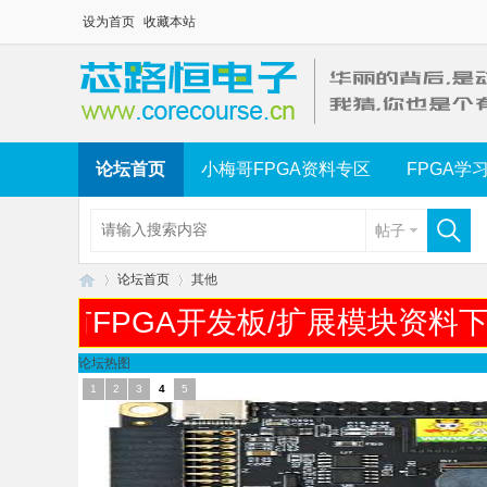
设为首页
收藏本站
论坛首页
小梅哥FPGA资料专区
FPGA学
帖子
论坛首页
其他
哥所有FPGA开发板/扩展模块资料
论坛热图
芯
»
›
1
2
3
4
5