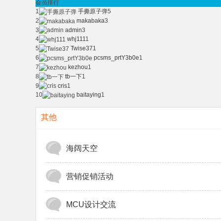
会员排行
1
手撕原子弹
5
2
makabaka
3
电
3
admin
3
4
whj111
1
5
Twise37
1
6
pcsms_prtY3b0e
1
7
kezhou
1
8
tb一下
1
9
cris
1
10
baitaying
1
其他
子
海阔天空
营销促销活动
MCU设计交流
技